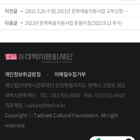
이전글
(2021.3.26.수정) 2021년 문화예술지원사업 교부신청 및 정산서식 일체
다음글
2022년 문화예술지원사업 운용지침(2022.9.13 추가)
개인정보취급방침
이메일수집거부
재단법인태백시문화재단
강원특별자치도 태백시 고원로 203.
태백시문화재단
TEL : 033-553-6900
FAX : 033-553-6910
대표메일 : culture@tbcf.or.kr
Copyright ⓒ Taebaek Cultural Foundation. All right
reserved